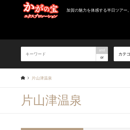
加賀の魅力を体感する半日ツアー
and
カテ
or
片山津温泉
片山津温泉