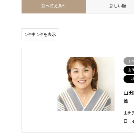
並べ替え条件
新しい順
1件中 1件を表示
イ
山
山田
賀
山田
日 