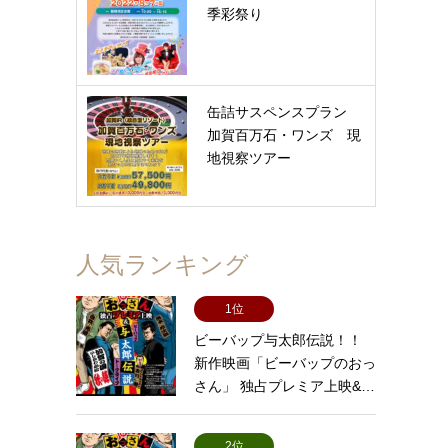
季彩祭り
缶詰サスペンスプラン
加賀百万石・ワンズ 現
地視察ツアー
人気ランキング
1位
ビーバップ与太郎伝説！！
新作映画「ビーバップのおっ
さん」 独占プレミア上映&…
2位