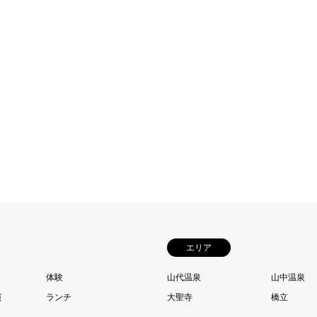
エリア
体験
山代温泉
山中温泉
演
ランチ
大聖寺
橋立