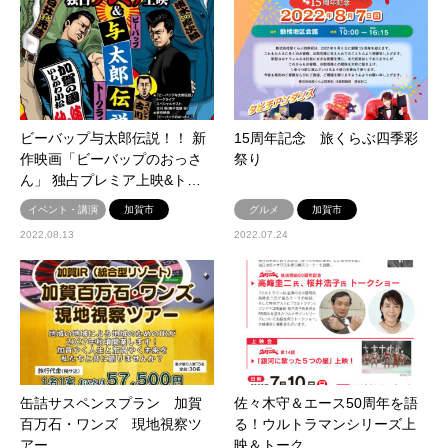
ビーバップ与太郎伝説！！ 新
15周年記念 旅くらぶ四季彩
作映画「ビーバップのおっさ
祭り
ん」 独占プレミア上映&ト…
イベント・講演
加賀市
グルメ
加賀市
2022.08.13
2022.07.24
缶詰サスペンスプラン 加賀
佐々木守＆エース50周年を語
百万石・ワンズ 現地視察ツ
る！ウルトラマンシリーズ上
アー
映＆トーク