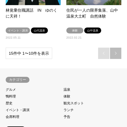
林覚乗住職講話 IN ゆのく
住民が一人の限界集落、山中
に天祥！
温泉大土町 自然体験
イベント・講演
山代温泉
体験
山中温泉
2022.05.11
2022.02.21
15件中 1〜10件を表示


カテゴリー
グルメ
温泉
鴨料理
体験
歴史
観光スポット
イベント・講演
ランチ
会席料理
予告