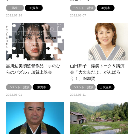
温泉
加賀市
イベント・講演
加賀市
2022.07.24
2022.06.07
黒川鮎美初監督作品「手のひ
山田邦子 爆笑トーク＆講演
らのパズル」加賀上映会
会「大丈夫だよ、がんばろ
う！」IN加賀
イベント・講演
加賀市
イベント・講演
山代温泉
2022.06.01
2022.05.11