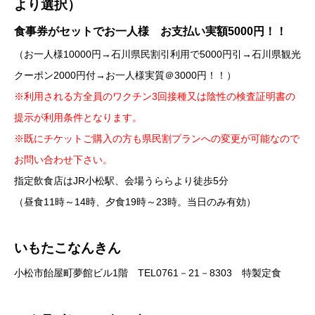
より選択）
食事券がセットでお一人様 お支払い実額5000円！！
（お一人様10000円→石川県民割引利用で5000円引→石川県観光
クーポン2000円付→お一人様実質＠3000円！！）
※利用される方全員のワクチン3回接種又は陰性の検査証明書の
提示が利用条件となります。
※既にチケットご購入の方も県民割プランへの変更が可能なので
お問い合わせ下さい。
指定飲食店はJR小松駅、会場うららより徒歩5分
（昼食11時～14時、夕食19時～23時。当日のみ有効）
いもたこなんきん
小松市飴屋町夢館ビル1階 TEL0761－21－8303 特製定食