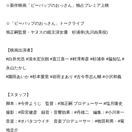
☆新作映画「ビーバップのおっさん」独占プレミア上映
☆「ビーバップのおっさん」トークライブ
旭正嗣監督・ヤヌスの鏡主演女優 杉浦幸(丸川由美役)
【映画出演者】
#白井光浩 #清水宏次朗 #直江喜一 #村澤寿彦 #杉浦幸 #脇知弘 #
永山たかし
#園田あいか #杉本愛里 #岩田まあり #古今亭志ん輔 #小沢和義
【スタッフ】
脚本：#今井ようじ 監督：#旭正嗣 プロデューサー:#塩月隆史
撮影：#田宮健彦 録音・音響効果：#丹雄二 編集：#小川幸一
音楽：#オバタコウイチ 音楽プロデューサー：#牧田和男・#菊
地圭介