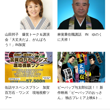
山田邦子 爆笑トーク＆講演
林覚乗住職講話 IN ゆのく
会「大丈夫だよ、がんばろ
に天祥！
う！」IN加賀
缶詰サスペンスプラン 加賀
ビーバップ与太郎伝説！！ 新
百万石・ワンズ 現地視察ツ
作映画「ビーバップのおっさ
アー
ん」 独占プレミア上映&ト…